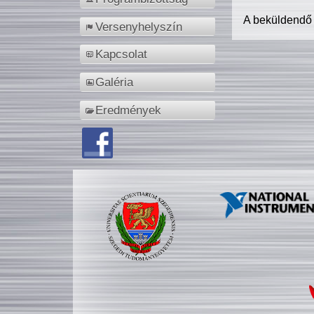
A beküldendő
Versenyhelyszín
Kapcsolat
Galéria
Eredmények