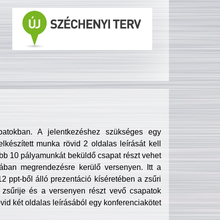
patokban. A jelentkezéshez szükséges egy
lkészített munka rövid 2 oldalas leírását kell
obb 10 pályamunkát beküldő csapat részt vehet
ában megrendezésre kerülő versenyen. Itt a
 ppt-ből álló prezentáció kíséretében a zsűri
zsűrije és a versenyen részt vevő csapatok
övid két oldalas leírásából egy konferenciakötet