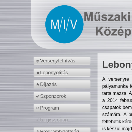
Versenyfelhívás
Lebony
Lebonyolítás
A versenyre 
Díjazás
pályamunka fe
tartalmazza. 
Szponzorok
a 2014 febr
csapatok bemu
Program
számára. A p
Regisztráció
feltehetik kér
is készül majd
Programbizottság