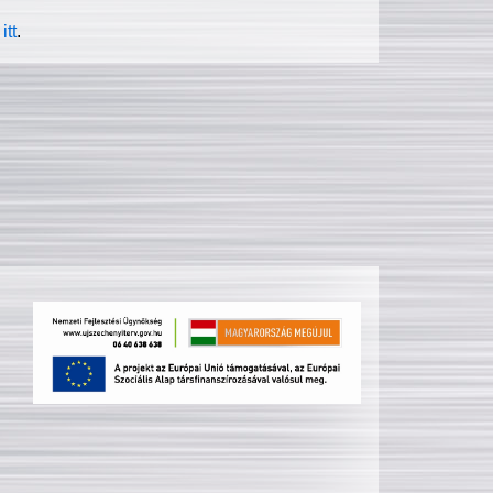
itt
.