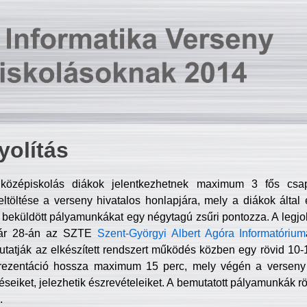
olítás
középiskolás diákok jelentkezhetnek maximum 3 fős csa
ltöltése a verseny hivatalos honlapjára, mely a diákok által e
A beküldött pályamunkákat egy négytagú zsűri pontozza. A legj
uár 28-án az SZTE
Szent-Györgyi Albert Agóra Informatórium
tatják az elkészített rendszert működés közben egy rövid 10-12
rezentáció hossza maximum 15 perc, mely végén a verseny 
déseiket, jelezhetik észrevételeiket. A bemutatott pályamunkák r
.