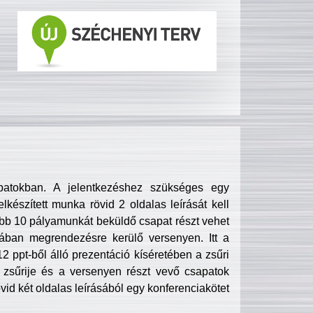
patokban. A jelentkezéshez szükséges egy
lkészített munka rövid 2 oldalas leírását kell
obb 10 pályamunkát beküldő csapat részt vehet
ában megrendezésre kerülő versenyen. Itt a
 ppt-ből álló prezentáció kíséretében a zsűri
zsűrije és a versenyen részt vevő csapatok
övid két oldalas leírásából egy konferenciakötet