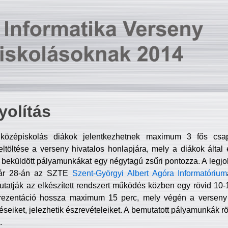
olítás
középiskolás diákok jelentkezhetnek maximum 3 fős csa
ltöltése a verseny hivatalos honlapjára, mely a diákok által e
A beküldött pályamunkákat egy négytagú zsűri pontozza. A legj
uár 28-án az SZTE
Szent-Györgyi Albert Agóra Informatórium
tatják az elkészített rendszert működés közben egy rövid 10-12
rezentáció hossza maximum 15 perc, mely végén a verseny 
déseiket, jelezhetik észrevételeiket. A bemutatott pályamunkák r
.