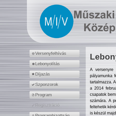
Versenyfelhívás
Lebony
Lebonyolítás
A versenyre 
Díjazás
pályamunka fe
tartalmazza. 
Szponzorok
a 2014 febr
csapatok bemu
Program
számára. A p
Regisztráció
feltehetik kér
is készül majd
Programbizottság