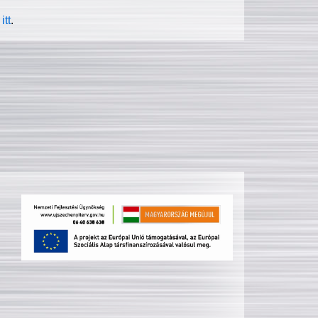
itt
.