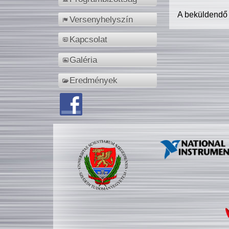
A beküldendő
Versenyhelyszín
Kapcsolat
Galéria
Eredmények