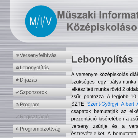
Versenyfelhívás
Lebonyolítás
Lebonyolítás
A versenyre középiskolás diá
Díjazás
szükséges egy pályamunka f
elkészített munka rövid 2 olda
Szponzorok
zsűri pontozza. A legjobb 10
SZTE
Szent-Györgyi Albert 
Program
csapatok bemutatják az elké
Regisztráció
prezentáció kíséretében a zs
verseny zsűrije és a verse
Programbizottság
észrevételeiket. A bemutatott