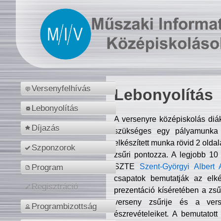
Versenyfelhívás
Lebonyolítás
Lebonyolítás
A versenyre középiskolás diá
Díjazás
szükséges egy pályamunka f
elkészített munka rövid 2 olda
Szponzorok
zsűri pontozza. A legjobb 10
SZTE
Szent-Györgyi Albert 
Program
csapatok bemutatják az elké
Regisztráció
prezentáció kíséretében a zs
verseny zsűrije és a verse
Programbizottság
észrevételeiket. A bemutatott