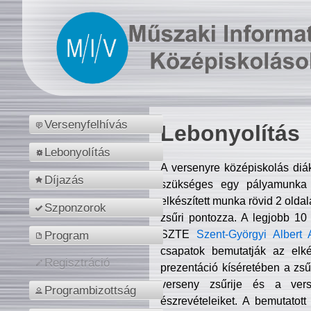
Versenyfelhívás
Lebonyolítás
Lebonyolítás
A versenyre középiskolás diá
Díjazás
szükséges egy pályamunka f
elkészített munka rövid 2 olda
Szponzorok
zsűri pontozza. A legjobb 10
SZTE
Szent-Györgyi Albert 
Program
csapatok bemutatják az elké
Regisztráció
prezentáció kíséretében a zs
verseny zsűrije és a verse
Programbizottság
észrevételeiket. A bemutatott