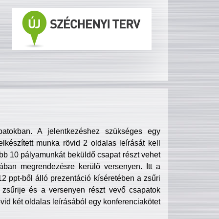
patokban. A jelentkezéshez szükséges egy
lkészített munka rövid 2 oldalas leírását kell
obb 10 pályamunkát beküldő csapat részt vehet
ában megrendezésre kerülő versenyen. Itt a
 ppt-ből álló prezentáció kíséretében a zsűri
zsűrije és a versenyen részt vevő csapatok
övid két oldalas leírásából egy konferenciakötet