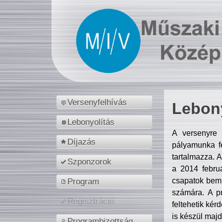
Versenyfelhívás
Lebony
Lebonyolítás
A versenyre 
Díjazás
pályamunka fe
tartalmazza. 
Szponzorok
a 2014 febr
csapatok bemu
Program
számára. A p
Regisztráció
feltehetik kér
is készül majd
Programbizottság