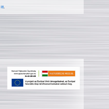
itt
.