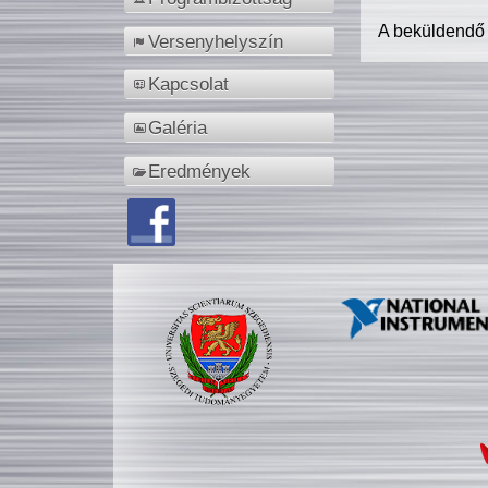
A beküldendő
Versenyhelyszín
Kapcsolat
Galéria
Eredmények