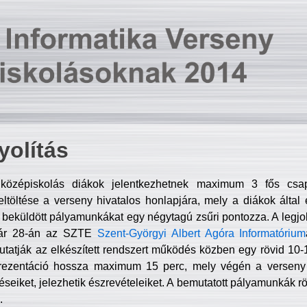
olítás
középiskolás diákok jelentkezhetnek maximum 3 fős csa
ltöltése a verseny hivatalos honlapjára, mely a diákok által e
A beküldött pályamunkákat egy négytagú zsűri pontozza. A legj
uár 28-án az SZTE
Szent-Györgyi Albert Agóra Informatórium
tatják az elkészített rendszert működés közben egy rövid 10-12
rezentáció hossza maximum 15 perc, mely végén a verseny 
déseiket, jelezhetik észrevételeiket. A bemutatott pályamunkák r
.