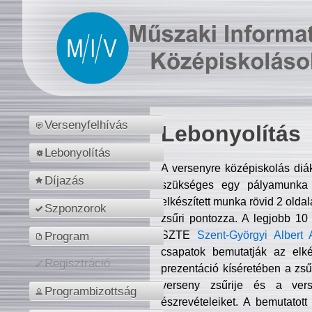
Versenyfelhívás
Lebonyolítás
Lebonyolítás
A versenyre középiskolás diá
Díjazás
szükséges egy pályamunka f
elkészített munka rövid 2 olda
Szponzorok
zsűri pontozza. A legjobb 10
SZTE
Szent-Györgyi Albert 
Program
csapatok bemutatják az elké
Regisztráció
prezentáció kíséretében a zs
verseny zsűrije és a verse
Programbizottság
észrevételeiket. A bemutatott