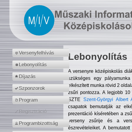
Versenyfelhívás
Lebonyolítás
Lebonyolítás
A versenyre középiskolás diá
Díjazás
szükséges egy pályamunka f
elkészített munka rövid 2 olda
Szponzorok
zsűri pontozza. A legjobb 10
SZTE
Szent-Györgyi Albert 
Program
csapatok bemutatják az elké
Regisztráció
prezentáció kíséretében a zs
verseny zsűrije és a verse
Programbizottság
észrevételeiket. A bemutatott