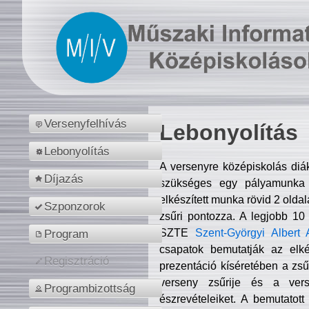
Versenyfelhívás
Lebonyolítás
Lebonyolítás
A versenyre középiskolás diá
Díjazás
szükséges egy pályamunka f
elkészített munka rövid 2 olda
Szponzorok
zsűri pontozza. A legjobb 10
SZTE
Szent-Györgyi Albert 
Program
csapatok bemutatják az elké
Regisztráció
prezentáció kíséretében a zs
verseny zsűrije és a verse
Programbizottság
észrevételeiket. A bemutatott