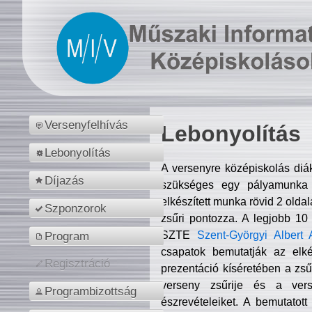
Versenyfelhívás
Lebonyolítás
Lebonyolítás
A versenyre középiskolás diá
Díjazás
szükséges egy pályamunka f
elkészített munka rövid 2 olda
Szponzorok
zsűri pontozza. A legjobb 10
SZTE
Szent-Györgyi Albert 
Program
csapatok bemutatják az elké
Regisztráció
prezentáció kíséretében a zs
verseny zsűrije és a verse
Programbizottság
észrevételeiket. A bemutatott