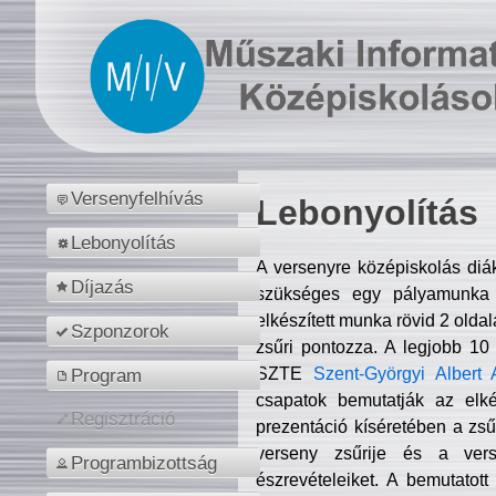
Versenyfelhívás
Lebonyolítás
Lebonyolítás
A versenyre középiskolás diá
Díjazás
szükséges egy pályamunka f
elkészített munka rövid 2 olda
Szponzorok
zsűri pontozza. A legjobb 10
SZTE
Szent-Györgyi Albert 
Program
csapatok bemutatják az elké
Regisztráció
prezentáció kíséretében a zs
verseny zsűrije és a verse
Programbizottság
észrevételeiket. A bemutatott