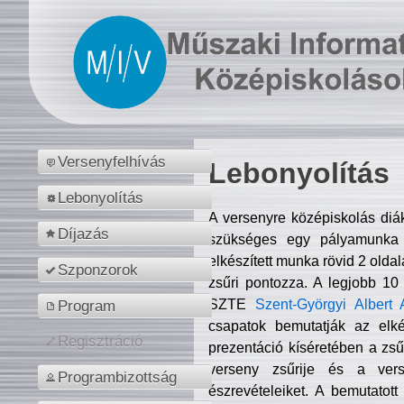
Versenyfelhívás
Lebonyolítás
Lebonyolítás
A versenyre középiskolás diá
Díjazás
szükséges egy pályamunka f
elkészített munka rövid 2 olda
Szponzorok
zsűri pontozza. A legjobb 10
SZTE
Szent-Györgyi Albert 
Program
csapatok bemutatják az elké
Regisztráció
prezentáció kíséretében a zs
verseny zsűrije és a verse
Programbizottság
észrevételeiket. A bemutatott