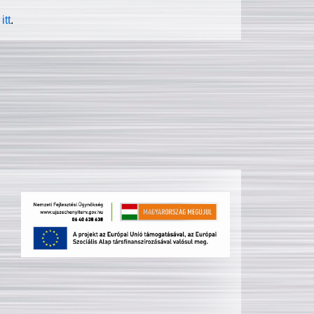
itt
.