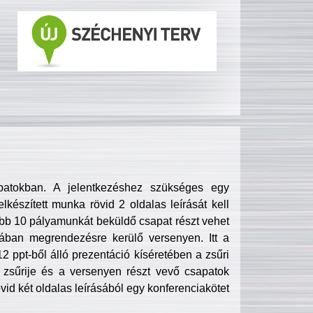
patokban. A jelentkezéshez szükséges egy
lkészített munka rövid 2 oldalas leírását kell
obb 10 pályamunkát beküldő csapat részt vehet
ában megrendezésre kerülő versenyen. Itt a
 ppt-ből álló prezentáció kíséretében a zsűri
zsűrije és a versenyen részt vevő csapatok
övid két oldalas leírásából egy konferenciakötet