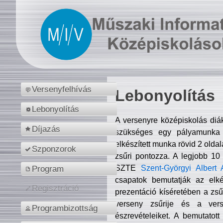
Versenyfelhívás
Lebonyolítás
Lebonyolítás
A versenyre középiskolás diá
Díjazás
szükséges egy pályamunka f
elkészített munka rövid 2 olda
Szponzorok
zsűri pontozza. A legjobb 10
SZTE
Szent-Györgyi Albert 
Program
csapatok bemutatják az elké
Regisztráció
prezentáció kíséretében a zs
verseny zsűrije és a verse
Programbizottság
észrevételeiket. A bemutatott