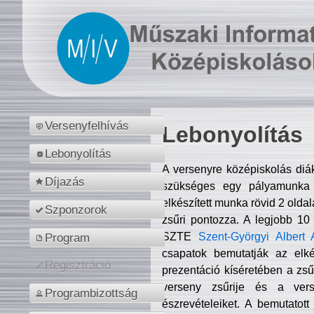
Versenyfelhívás
Lebonyolítás
Lebonyolítás
A versenyre középiskolás diá
Díjazás
szükséges egy pályamunka f
elkészített munka rövid 2 olda
Szponzorok
zsűri pontozza. A legjobb 10
SZTE
Szent-Györgyi Albert 
Program
csapatok bemutatják az elké
Regisztráció
prezentáció kíséretében a zs
verseny zsűrije és a verse
Programbizottság
észrevételeiket. A bemutatott