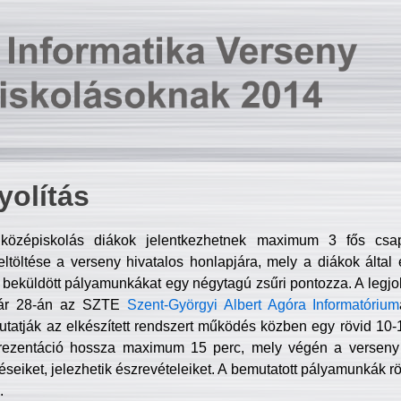
olítás
középiskolás diákok jelentkezhetnek maximum 3 fős csa
ltöltése a verseny hivatalos honlapjára, mely a diákok által e
A beküldött pályamunkákat egy négytagú zsűri pontozza. A legj
uár 28-án az SZTE
Szent-Györgyi Albert Agóra Informatórium
tatják az elkészített rendszert működés közben egy rövid 10-12
rezentáció hossza maximum 15 perc, mely végén a verseny 
déseiket, jelezhetik észrevételeiket. A bemutatott pályamunkák r
.