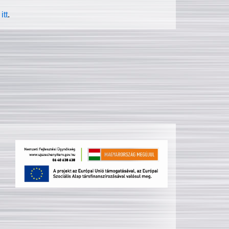
itt
.