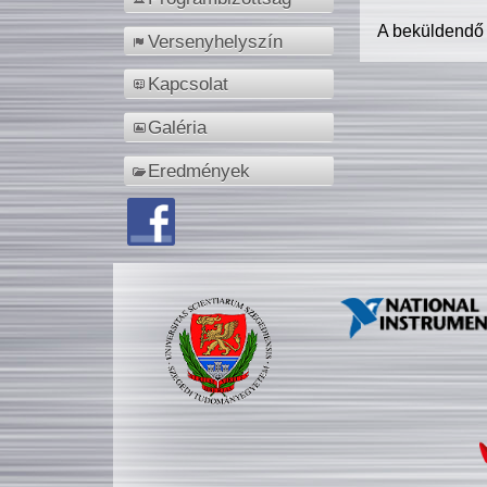
A beküldendő
Versenyhelyszín
Kapcsolat
Galéria
Eredmények