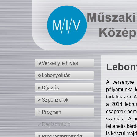
Versenyfelhívás
Lebony
Lebonyolítás
A versenyre 
Díjazás
pályamunka fe
tartalmazza. 
Szponzorok
a 2014 febr
csapatok bemu
Program
számára. A p
Regisztráció
feltehetik kér
is készül majd
Programbizottság