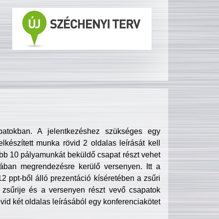
patokban. A jelentkezéshez szükséges egy
lkészített munka rövid 2 oldalas leírását kell
obb 10 pályamunkát beküldő csapat részt vehet
ában megrendezésre kerülő versenyen. Itt a
 ppt-ből álló prezentáció kíséretében a zsűri
zsűrije és a versenyen részt vevő csapatok
övid két oldalas leírásából egy konferenciakötet