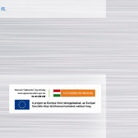
itt
.