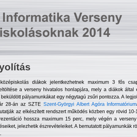
olítás
középiskolás diákok jelentkezhetnek maximum 3 fős csa
ltöltése a verseny hivatalos honlapjára, mely a diákok által e
A beküldött pályamunkákat egy négytagú zsűri pontozza. A legj
uár 28-án az SZTE
Szent-Györgyi Albert Agóra Informatórium
tatják az elkészített rendszert működés közben egy rövid 10-12
rezentáció hossza maximum 15 perc, mely végén a verseny 
déseiket, jelezhetik észrevételeiket. A bemutatott pályamunkák r
.