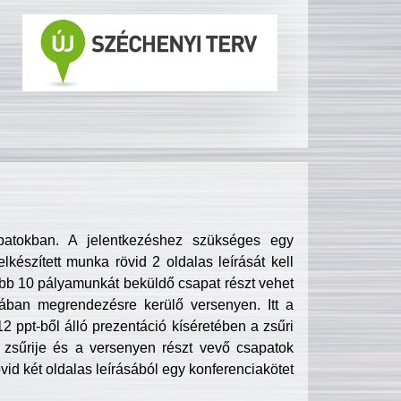
patokban. A jelentkezéshez szükséges egy
lkészített munka rövid 2 oldalas leírását kell
obb 10 pályamunkát beküldő csapat részt vehet
ában megrendezésre kerülő versenyen. Itt a
 ppt-ből álló prezentáció kíséretében a zsűri
zsűrije és a versenyen részt vevő csapatok
övid két oldalas leírásából egy konferenciakötet