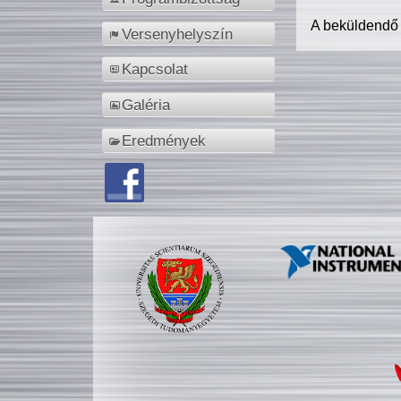
A beküldendő
Versenyhelyszín
Kapcsolat
Galéria
Eredmények