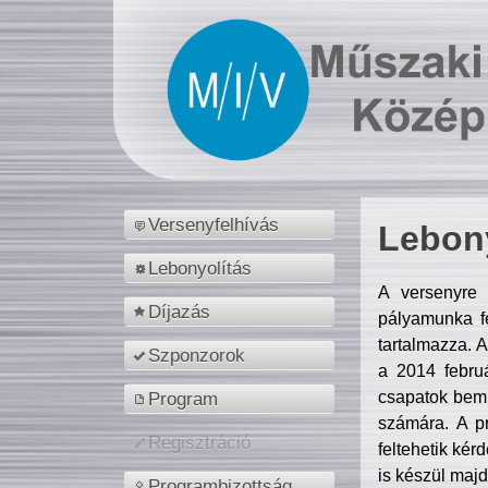
Versenyfelhívás
Lebony
Lebonyolítás
A versenyre 
Díjazás
pályamunka fe
tartalmazza. 
Szponzorok
a 2014 febr
csapatok bemu
Program
számára. A p
Regisztráció
feltehetik kér
is készül majd
Programbizottság