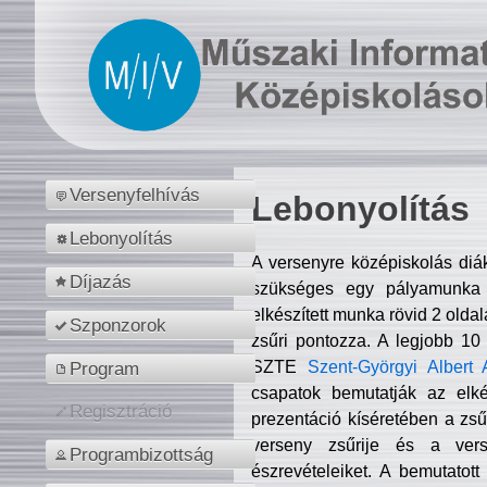
Versenyfelhívás
Lebonyolítás
Lebonyolítás
A versenyre középiskolás diá
Díjazás
szükséges egy pályamunka f
elkészített munka rövid 2 olda
Szponzorok
zsűri pontozza. A legjobb 10
SZTE
Szent-Györgyi Albert 
Program
csapatok bemutatják az elké
Regisztráció
prezentáció kíséretében a zs
verseny zsűrije és a verse
Programbizottság
észrevételeiket. A bemutatott