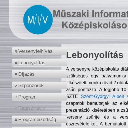
Versenyfelhívás
Lebonyolítás
Lebonyolítás
A versenyre középiskolás diá
Díjazás
szükséges egy pályamunka f
elkészített munka rövid 2 olda
Szponzorok
zsűri pontozza. A legjobb 10
SZTE
Szent-Györgyi Albert 
Program
csapatok bemutatják az elké
Regisztráció
prezentáció kíséretében a zs
verseny zsűrije és a verse
Programbizottság
észrevételeiket. A bemutatott