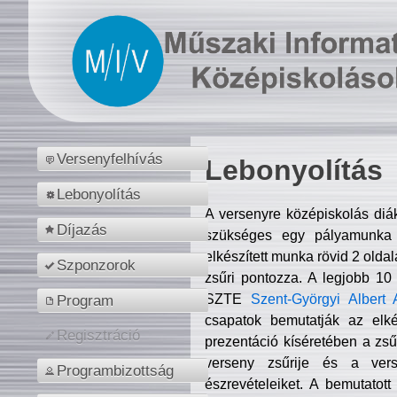
Versenyfelhívás
Lebonyolítás
Lebonyolítás
A versenyre középiskolás diá
Díjazás
szükséges egy pályamunka f
elkészített munka rövid 2 olda
Szponzorok
zsűri pontozza. A legjobb 10
SZTE
Szent-Györgyi Albert 
Program
csapatok bemutatják az elké
Regisztráció
prezentáció kíséretében a zs
verseny zsűrije és a verse
Programbizottság
észrevételeiket. A bemutatott