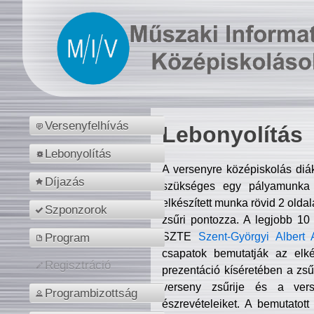
Versenyfelhívás
Lebonyolítás
Lebonyolítás
A versenyre középiskolás diá
Díjazás
szükséges egy pályamunka f
elkészített munka rövid 2 olda
Szponzorok
zsűri pontozza. A legjobb 10
SZTE
Szent-Györgyi Albert 
Program
csapatok bemutatják az elké
Regisztráció
prezentáció kíséretében a zs
verseny zsűrije és a verse
Programbizottság
észrevételeiket. A bemutatott