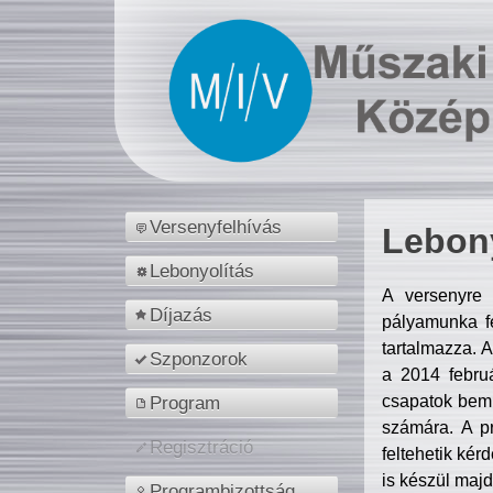
Versenyfelhívás
Lebony
Lebonyolítás
A versenyre 
Díjazás
pályamunka fe
tartalmazza. 
Szponzorok
a 2014 febr
csapatok bemu
Program
számára. A p
Regisztráció
feltehetik kér
is készül majd
Programbizottság