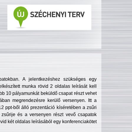
patokban. A jelentkezéshez szükséges egy
lkészített munka rövid 2 oldalas leírását kell
obb 10 pályamunkát beküldő csapat részt vehet
ában megrendezésre kerülő versenyen. Itt a
 ppt-ből álló prezentáció kíséretében a zsűri
zsűrije és a versenyen részt vevő csapatok
övid két oldalas leírásából egy konferenciakötet