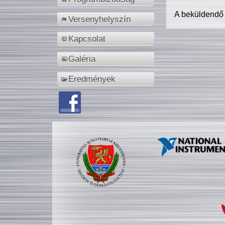
A beküldendő
Versenyhelyszín
Kapcsolat
Galéria
Eredmények