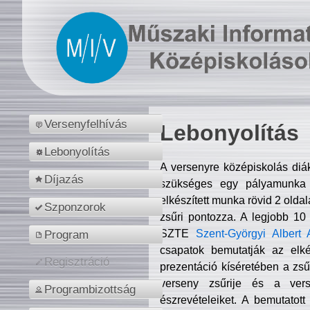
Versenyfelhívás
Lebonyolítás
Lebonyolítás
A versenyre középiskolás diá
Díjazás
szükséges egy pályamunka f
elkészített munka rövid 2 olda
Szponzorok
zsűri pontozza. A legjobb 10
SZTE
Szent-Györgyi Albert 
Program
csapatok bemutatják az elké
Regisztráció
prezentáció kíséretében a zs
verseny zsűrije és a verse
Programbizottság
észrevételeiket. A bemutatott