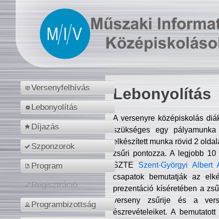
Versenyfelhívás
Lebonyolítás
Lebonyolítás
A versenyre középiskolás diá
Díjazás
szükséges egy pályamunka f
elkészített munka rövid 2 olda
Szponzorok
zsűri pontozza. A legjobb 10
SZTE
Szent-Györgyi Albert 
Program
csapatok bemutatják az elké
Regisztráció
prezentáció kíséretében a zs
verseny zsűrije és a verse
Programbizottság
észrevételeiket. A bemutatott