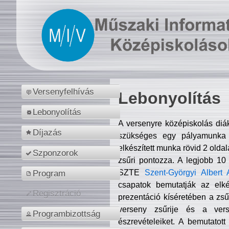
Versenyfelhívás
Lebonyolítás
Lebonyolítás
A versenyre középiskolás diá
Díjazás
szükséges egy pályamunka f
elkészített munka rövid 2 olda
Szponzorok
zsűri pontozza. A legjobb 10
SZTE
Szent-Györgyi Albert 
Program
csapatok bemutatják az elké
Regisztráció
prezentáció kíséretében a zs
verseny zsűrije és a verse
Programbizottság
észrevételeiket. A bemutatott