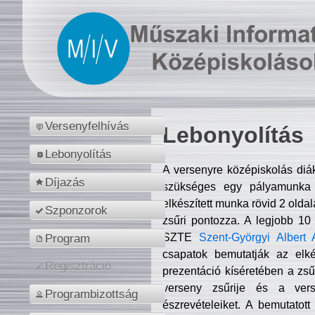
Versenyfelhívás
Lebonyolítás
Lebonyolítás
A versenyre középiskolás diá
Díjazás
szükséges egy pályamunka f
elkészített munka rövid 2 olda
Szponzorok
zsűri pontozza. A legjobb 10
SZTE
Szent-Györgyi Albert 
Program
csapatok bemutatják az elké
Regisztráció
prezentáció kíséretében a zs
verseny zsűrije és a verse
Programbizottság
észrevételeiket. A bemutatott