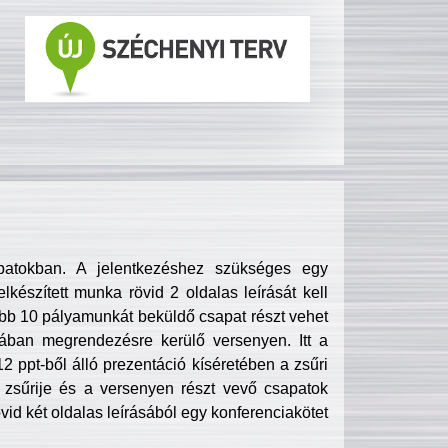
patokban. A jelentkezéshez szükséges egy
lkészített munka rövid 2 oldalas leírását kell
obb 10 pályamunkát beküldő csapat részt vehet
ában megrendezésre kerülő versenyen. Itt a
 ppt-ből álló prezentáció kíséretében a zsűri
zsűrije és a versenyen részt vevő csapatok
övid két oldalas leírásából egy konferenciakötet