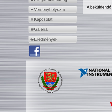
A beküldendő
Versenyhelyszín
Kapcsolat
Galéria
Eredmények