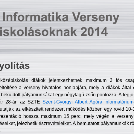
olítás
középiskolás diákok jelentkezhetnek maximum 3 fős csa
ltöltése a verseny hivatalos honlapjára, mely a diákok által e
A beküldött pályamunkákat egy négytagú zsűri pontozza. A legj
uár 28-án az SZTE
Szent-Györgyi Albert Agóra Informatórium
tatják az elkészített rendszert működés közben egy rövid 10-12
rezentáció hossza maximum 15 perc, mely végén a verseny 
déseiket, jelezhetik észrevételeiket. A bemutatott pályamunkák r
.