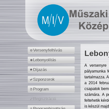
Versenyfelhívás
Lebony
Lebonyolítás
A versenyre 
Díjazás
pályamunka fe
tartalmazza. 
Szponzorok
a 2014 febr
csapatok bemu
Program
számára. A p
Regisztráció
feltehetik kér
is készül majd
Programbizottság