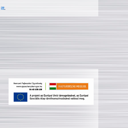
itt
.