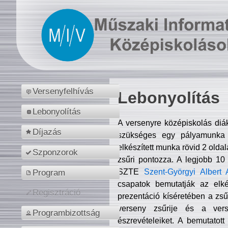
Versenyfelhívás
Lebonyolítás
Lebonyolítás
A versenyre középiskolás diá
Díjazás
szükséges egy pályamunka f
elkészített munka rövid 2 olda
Szponzorok
zsűri pontozza. A legjobb 10
SZTE
Szent-Györgyi Albert 
Program
csapatok bemutatják az elké
Regisztráció
prezentáció kíséretében a zs
verseny zsűrije és a verse
Programbizottság
észrevételeiket. A bemutatott