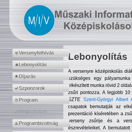
Versenyfelhívás
Lebonyolítás
Lebonyolítás
A versenyre középiskolás diá
Díjazás
szükséges egy pályamunka f
elkészített munka rövid 2 olda
Szponzorok
zsűri pontozza. A legjobb 10
SZTE
Szent-Györgyi Albert 
Program
csapatok bemutatják az elké
Regisztráció
prezentáció kíséretében a zs
verseny zsűrije és a verse
Programbizottság
észrevételeiket. A bemutatott