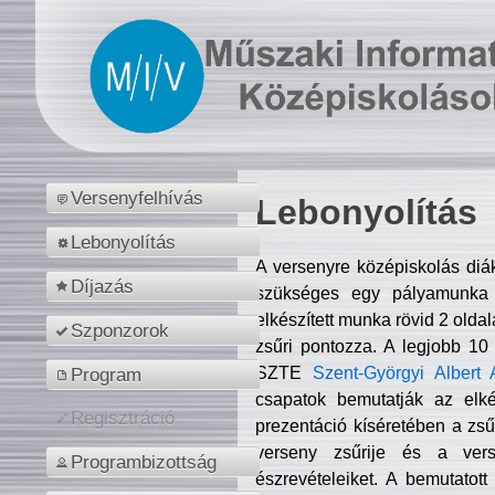
Versenyfelhívás
Lebonyolítás
Lebonyolítás
A versenyre középiskolás diá
Díjazás
szükséges egy pályamunka f
elkészített munka rövid 2 olda
Szponzorok
zsűri pontozza. A legjobb 10
SZTE
Szent-Györgyi Albert 
Program
csapatok bemutatják az elké
Regisztráció
prezentáció kíséretében a zs
verseny zsűrije és a verse
Programbizottság
észrevételeiket. A bemutatott