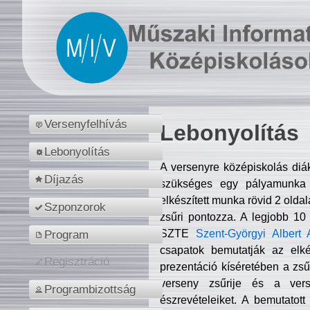
Versenyfelhívás
Lebonyolítás
Lebonyolítás
A versenyre középiskolás diá
Díjazás
szükséges egy pályamunka f
elkészített munka rövid 2 olda
Szponzorok
zsűri pontozza. A legjobb 10
SZTE
Szent-Györgyi Albert 
Program
csapatok bemutatják az elké
Regisztráció
prezentáció kíséretében a zs
verseny zsűrije és a verse
Programbizottság
észrevételeiket. A bemutatott