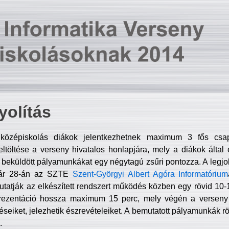
olítás
középiskolás diákok jelentkezhetnek maximum 3 fős csa
ltöltése a verseny hivatalos honlapjára, mely a diákok által e
A beküldött pályamunkákat egy négytagú zsűri pontozza. A legj
uár 28-án az SZTE
Szent-Györgyi Albert Agóra Informatórium
tatják az elkészített rendszert működés közben egy rövid 10-12
rezentáció hossza maximum 15 perc, mely végén a verseny 
déseiket, jelezhetik észrevételeiket. A bemutatott pályamunkák r
.