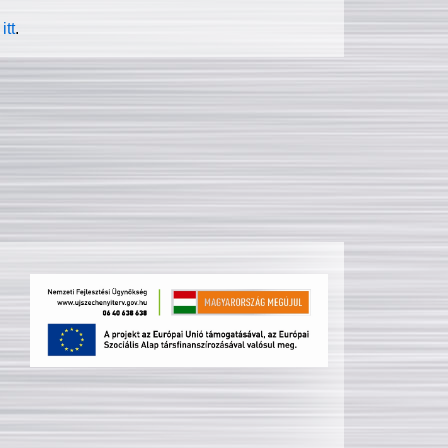
itt
.