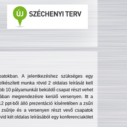
patokban. A jelentkezéshez szükséges egy
lkészített munka rövid 2 oldalas leírását kell
obb 10 pályamunkát beküldő csapat részt vehet
ában megrendezésre kerülő versenyen. Itt a
 ppt-ből álló prezentáció kíséretében a zsűri
zsűrije és a versenyen részt vevő csapatok
övid két oldalas leírásából egy konferenciakötet