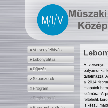
Versenyfelhívás
Lebony
Lebonyolítás
A versenyre 
Díjazás
pályamunka fe
tartalmazza. 
Szponzorok
a 2014 febr
csapatok bemu
Program
számára. A p
Regisztráció
feltehetik kér
is készül majd
Programbizottság