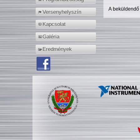
A beküldendő
Versenyhelyszín
Kapcsolat
Galéria
Eredmények