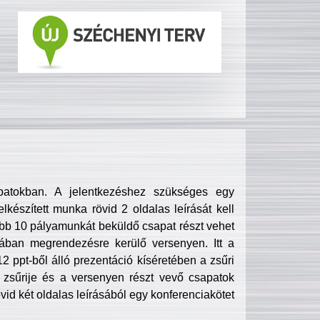
patokban. A jelentkezéshez szükséges egy
lkészített munka rövid 2 oldalas leírását kell
obb 10 pályamunkát beküldő csapat részt vehet
ában megrendezésre kerülő versenyen. Itt a
 ppt-ből álló prezentáció kíséretében a zsűri
zsűrije és a versenyen részt vevő csapatok
övid két oldalas leírásából egy konferenciakötet