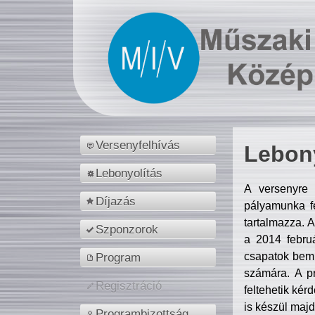
Versenyfelhívás
Lebony
Lebonyolítás
A versenyre 
Díjazás
pályamunka fe
tartalmazza. 
Szponzorok
a 2014 febr
csapatok bemu
Program
számára. A p
Regisztráció
feltehetik kér
is készül majd
Programbizottság