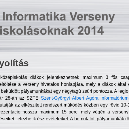
olítás
középiskolás diákok jelentkezhetnek maximum 3 fős csa
ltöltése a verseny hivatalos honlapjára, mely a diákok által e
A beküldött pályamunkákat egy négytagú zsűri pontozza. A legj
uár 28-án az SZTE
Szent-Györgyi Albert Agóra Informatórium
tatják az elkészített rendszert működés közben egy rövid 10-12
rezentáció hossza maximum 15 perc, mely végén a verseny 
déseiket, jelezhetik észrevételeiket. A bemutatott pályamunkák r
.