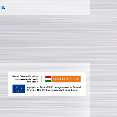
itt
.