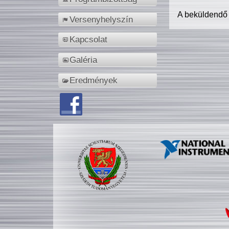
A beküldendő
Versenyhelyszín
Kapcsolat
Galéria
Eredmények