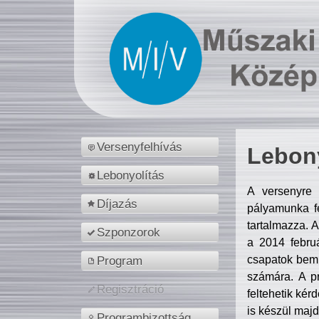
Versenyfelhívás
Lebony
Lebonyolítás
A versenyre 
Díjazás
pályamunka fe
tartalmazza. 
Szponzorok
a 2014 febr
csapatok bemu
Program
számára. A p
Regisztráció
feltehetik kér
is készül majd
Programbizottság