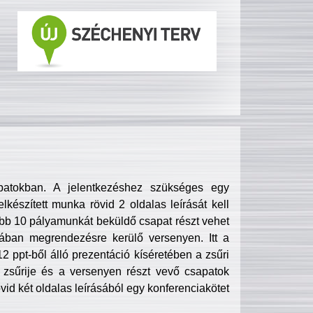
patokban. A jelentkezéshez szükséges egy
lkészített munka rövid 2 oldalas leírását kell
obb 10 pályamunkát beküldő csapat részt vehet
ában megrendezésre kerülő versenyen. Itt a
 ppt-ből álló prezentáció kíséretében a zsűri
zsűrije és a versenyen részt vevő csapatok
övid két oldalas leírásából egy konferenciakötet