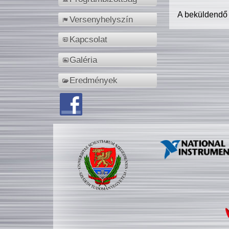
A beküldendő
Versenyhelyszín
Kapcsolat
Galéria
Eredmények