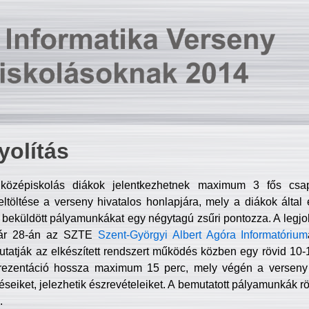
olítás
középiskolás diákok jelentkezhetnek maximum 3 fős csa
ltöltése a verseny hivatalos honlapjára, mely a diákok által e
A beküldött pályamunkákat egy négytagú zsűri pontozza. A legj
uár 28-án az SZTE
Szent-Györgyi Albert Agóra Informatórium
tatják az elkészített rendszert működés közben egy rövid 10-12
rezentáció hossza maximum 15 perc, mely végén a verseny 
déseiket, jelezhetik észrevételeiket. A bemutatott pályamunkák r
.