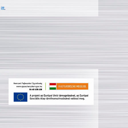
itt
.