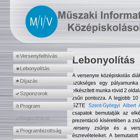
Versenyfelhívás
Lebonyolítás
Lebonyolítás
A versenyre középiskolás diá
Díjazás
szükséges egy pályamunka f
elkészített munka rövid 2 olda
Szponzorok
zsűri pontozza. A legjobb 10
SZTE
Szent-Györgyi Albert 
Program
csapatok bemutatják az elké
Regisztráció
prezentáció kíséretében a zs
verseny zsűrije és a verse
Programbizottság
észrevételeiket. A bemutatott