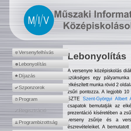
Versenyfelhívás
Lebonyolítás
Lebonyolítás
A versenyre középiskolás diá
Díjazás
szükséges egy pályamunka f
elkészített munka rövid 2 olda
Szponzorok
zsűri pontozza. A legjobb 10
SZTE
Szent-Györgyi Albert 
Program
csapatok bemutatják az elké
Regisztráció
prezentáció kíséretében a zs
verseny zsűrije és a verse
Programbizottság
észrevételeiket. A bemutatott