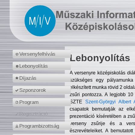
Versenyfelhívás
Lebonyolítás
Lebonyolítás
A versenyre középiskolás diá
Díjazás
szükséges egy pályamunka f
elkészített munka rövid 2 olda
Szponzorok
zsűri pontozza. A legjobb 10
SZTE
Szent-Györgyi Albert 
Program
csapatok bemutatják az elké
Regisztráció
prezentáció kíséretében a zs
verseny zsűrije és a verse
Programbizottság
észrevételeiket. A bemutatott