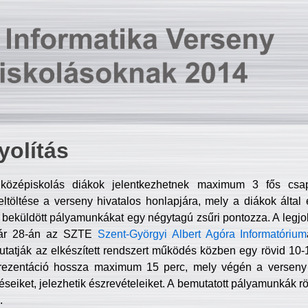
olítás
középiskolás diákok jelentkezhetnek maximum 3 fős csa
ltöltése a verseny hivatalos honlapjára, mely a diákok által e
A beküldött pályamunkákat egy négytagú zsűri pontozza. A legj
uár 28-án az SZTE
Szent-Györgyi Albert Agóra Informatórium
tatják az elkészített rendszert működés közben egy rövid 10-12
rezentáció hossza maximum 15 perc, mely végén a verseny 
déseiket, jelezhetik észrevételeiket. A bemutatott pályamunkák r
.