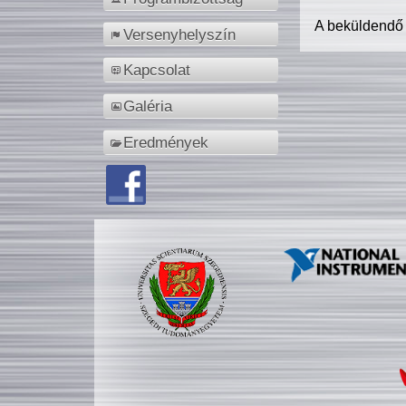
A beküldendő
Versenyhelyszín
Kapcsolat
Galéria
Eredmények