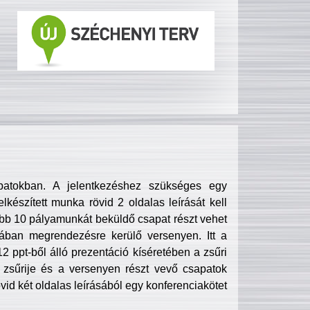
patokban. A jelentkezéshez szükséges egy
lkészített munka rövid 2 oldalas leírását kell
obb 10 pályamunkát beküldő csapat részt vehet
ában megrendezésre kerülő versenyen. Itt a
 ppt-ből álló prezentáció kíséretében a zsűri
zsűrije és a versenyen részt vevő csapatok
övid két oldalas leírásából egy konferenciakötet