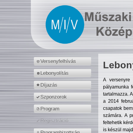
Versenyfelhívás
Lebony
Lebonyolítás
A versenyre 
Díjazás
pályamunka fe
tartalmazza. 
Szponzorok
a 2014 febr
csapatok bemu
Program
számára. A p
Regisztráció
feltehetik kér
is készül majd
Programbizottság