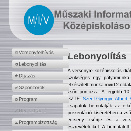
Versenyfelhívás
Lebonyolítás
Lebonyolítás
A versenyre középiskolás diá
Díjazás
szükséges egy pályamunka f
elkészített munka rövid 2 olda
Szponzorok
zsűri pontozza. A legjobb 10
SZTE
Szent-Györgyi Albert 
Program
csapatok bemutatják az elké
Regisztráció
prezentáció kíséretében a zs
verseny zsűrije és a verse
Programbizottság
észrevételeiket. A bemutatott