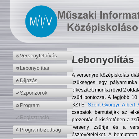
Versenyfelhívás
Lebonyolítás
Lebonyolítás
A versenyre középiskolás diá
Díjazás
szükséges egy pályamunka f
elkészített munka rövid 2 olda
Szponzorok
zsűri pontozza. A legjobb 10
SZTE
Szent-Györgyi Albert 
Program
csapatok bemutatják az elké
Regisztráció
prezentáció kíséretében a zs
verseny zsűrije és a verse
Programbizottság
észrevételeiket. A bemutatott