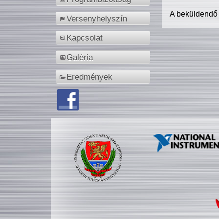
A beküldendő
Versenyhelyszín
Kapcsolat
Galéria
Eredmények