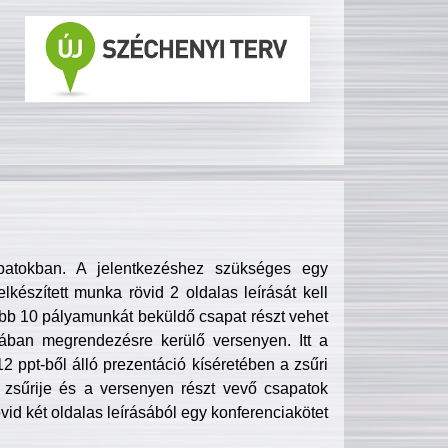
patokban. A jelentkezéshez szükséges egy
lkészített munka rövid 2 oldalas leírását kell
obb 10 pályamunkát beküldő csapat részt vehet
ában megrendezésre kerülő versenyen. Itt a
 ppt-ből álló prezentáció kíséretében a zsűri
zsűrije és a versenyen részt vevő csapatok
övid két oldalas leírásából egy konferenciakötet