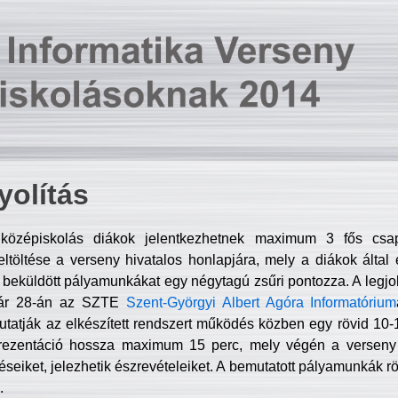
olítás
középiskolás diákok jelentkezhetnek maximum 3 fős csa
ltöltése a verseny hivatalos honlapjára, mely a diákok által e
A beküldött pályamunkákat egy négytagú zsűri pontozza. A legj
uár 28-án az SZTE
Szent-Györgyi Albert Agóra Informatórium
tatják az elkészített rendszert működés közben egy rövid 10-12
rezentáció hossza maximum 15 perc, mely végén a verseny 
déseiket, jelezhetik észrevételeiket. A bemutatott pályamunkák r
.