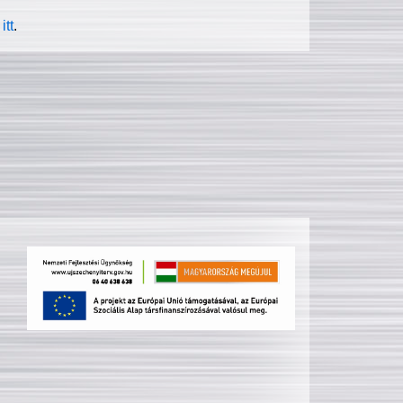
itt
.