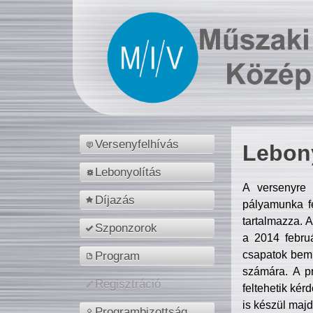
Versenyfelhívás
Lebony
Lebonyolítás
A versenyre 
Díjazás
pályamunka fe
tartalmazza. 
Szponzorok
a 2014 febr
csapatok bemu
Program
számára. A p
Regisztráció
feltehetik kér
is készül majd
Programbizottság