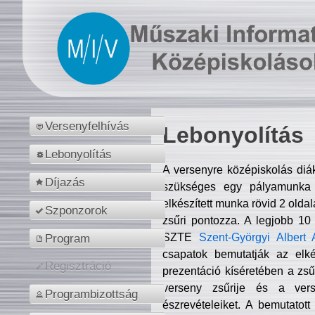
Versenyfelhívás
Lebonyolítás
Lebonyolítás
A versenyre középiskolás diá
Díjazás
szükséges egy pályamunka f
elkészített munka rövid 2 olda
Szponzorok
zsűri pontozza. A legjobb 10
SZTE
Szent-Györgyi Albert 
Program
csapatok bemutatják az elké
Regisztráció
prezentáció kíséretében a zs
verseny zsűrije és a verse
Programbizottság
észrevételeiket. A bemutatott