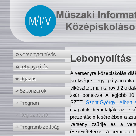
Versenyfelhívás
Lebonyolítás
Lebonyolítás
A versenyre középiskolás diá
Díjazás
szükséges egy pályamunka f
elkészített munka rövid 2 olda
Szponzorok
zsűri pontozza. A legjobb 10
SZTE
Szent-Györgyi Albert 
Program
csapatok bemutatják az elké
Regisztráció
prezentáció kíséretében a zs
verseny zsűrije és a verse
Programbizottság
észrevételeiket. A bemutatott