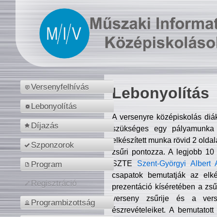
Versenyfelhívás
Lebonyolítás
Lebonyolítás
A versenyre középiskolás diá
Díjazás
szükséges egy pályamunka f
elkészített munka rövid 2 olda
Szponzorok
zsűri pontozza. A legjobb 10
SZTE
Szent-Györgyi Albert 
Program
csapatok bemutatják az elké
Regisztráció
prezentáció kíséretében a zs
verseny zsűrije és a verse
Programbizottság
észrevételeiket. A bemutatott