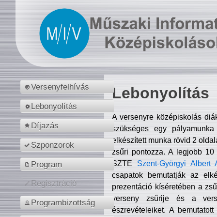
Versenyfelhívás
Lebonyolítás
Lebonyolítás
A versenyre középiskolás diá
Díjazás
szükséges egy pályamunka f
elkészített munka rövid 2 olda
Szponzorok
zsűri pontozza. A legjobb 10
SZTE
Szent-Györgyi Albert 
Program
csapatok bemutatják az elké
Regisztráció
prezentáció kíséretében a zs
verseny zsűrije és a verse
Programbizottság
észrevételeiket. A bemutatott