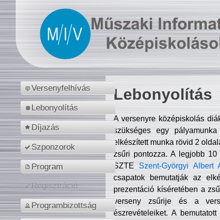
Versenyfelhívás
Lebonyolítás
Lebonyolítás
A versenyre középiskolás diá
Díjazás
szükséges egy pályamunka f
elkészített munka rövid 2 olda
Szponzorok
zsűri pontozza. A legjobb 10
SZTE
Szent-Györgyi Albert 
Program
csapatok bemutatják az elké
Regisztráció
prezentáció kíséretében a zs
verseny zsűrije és a verse
Programbizottság
észrevételeiket. A bemutatott