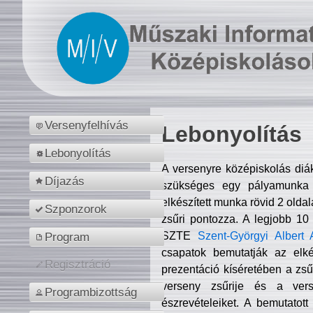
Versenyfelhívás
Lebonyolítás
Lebonyolítás
A versenyre középiskolás diá
Díjazás
szükséges egy pályamunka f
elkészített munka rövid 2 olda
Szponzorok
zsűri pontozza. A legjobb 10
SZTE
Szent-Györgyi Albert 
Program
csapatok bemutatják az elké
Regisztráció
prezentáció kíséretében a zs
verseny zsűrije és a verse
Programbizottság
észrevételeiket. A bemutatott