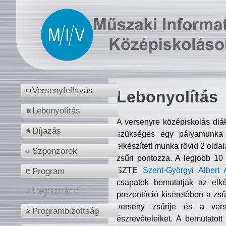
Versenyfelhívás
Lebonyolítás
Lebonyolítás
A versenyre középiskolás diá
Díjazás
szükséges egy pályamunka f
elkészített munka rövid 2 olda
Szponzorok
zsűri pontozza. A legjobb 10
SZTE
Szent-Györgyi Albert 
Program
csapatok bemutatják az elké
Regisztráció
prezentáció kíséretében a zs
verseny zsűrije és a verse
Programbizottság
észrevételeiket. A bemutatott