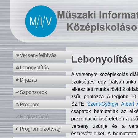
Versenyfelhívás
Lebonyolítás
Lebonyolítás
A versenyre középiskolás diá
Díjazás
szükséges egy pályamunka f
elkészített munka rövid 2 olda
Szponzorok
zsűri pontozza. A legjobb 10
SZTE
Szent-Györgyi Albert 
Program
csapatok bemutatják az elké
Regisztráció
prezentáció kíséretében a zs
verseny zsűrije és a verse
Programbizottság
észrevételeiket. A bemutatott