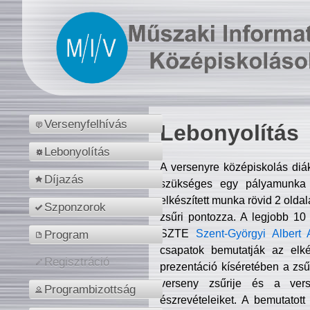
Versenyfelhívás
Lebonyolítás
Lebonyolítás
A versenyre középiskolás diá
Díjazás
szükséges egy pályamunka f
elkészített munka rövid 2 olda
Szponzorok
zsűri pontozza. A legjobb 10
SZTE
Szent-Györgyi Albert 
Program
csapatok bemutatják az elké
Regisztráció
prezentáció kíséretében a zs
verseny zsűrije és a verse
Programbizottság
észrevételeiket. A bemutatott